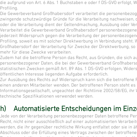
die aufgrund von Art. 6 Abs. 1 Buchstaben e oder f DS-GVO erfolgt, 
Profiling.
Die Gewerbeverband Großhabersdorf verarbeitet die personenbezoge
zwingende schutzwürdige Gründe für die Verarbeitung nachweisen, d
oder die Verarbeitung dient der Geltendmachung, Ausübung oder Ve
Verarbeitet die Gewerbeverband Großhabersdorf personenbezogene D
jederzeit Widerspruch gegen die Verarbeitung der personenbezogene
Profiling, soweit es mit solcher Direktwerbung in Verbindung steht
Großhabersdorf der Verarbeitung für Zwecke der Direktwerbung, s
mehr für diese Zwecke verarbeiten.
Zudem hat die betroffene Person das Recht, aus Gründen, die sich a
personenbezogener Daten, die bei der Gewerbeverband Großhabersd
statistischen Zwecken gemäß Art. 89 Abs. 1 DS-GVO erfolgen, Widersp
öffentlichen Interesse liegenden Aufgabe erforderlich.
Zur Ausübung des Rechts auf Widerspruch kann sich die betroffene 
einen anderen Mitarbeiter wenden. Der betroffenen Person steht es
Informationsgesellschaft, ungeachtet der Richtlinie 2002/58/EG, ih
technische Spezifikationen verwendet werden.
h) Automatisierte Entscheidungen im Einzelf
Jede von der Verarbeitung personenbezogener Daten betroffene Per
Recht, nicht einer ausschließlich auf einer automatisierten Verarbe
werden, die ihr gegenüber rechtliche Wirkung entfaltet oder sie in äh
Abschluss oder die Erfüllung eines Vertrags zwischen der betroffene