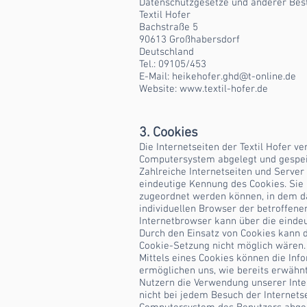
Datenschutzgesetze und anderer Best
Textil Hofer
Bachstraße 5
90613 Großhabersdorf
Deutschland
Tel.: 09105/453
E-Mail:
heikehofer.ghd@t-online.de
Website:
www.textil-hofer.de
3. Cookies
Die Internetseiten der Textil Hofer 
Computersystem abgelegt und gespei
Zahlreiche Internetseiten und Server
eindeutige Kennung des Cookies. Sie
zugeordnet werden können, in dem da
individuellen Browser der betroffene
Internetbrowser kann über die eindeu
Durch den Einsatz von Cookies kann di
Cookie-Setzung nicht möglich wären.
Mittels eines Cookies können die Inf
ermöglichen uns, wie bereits erwähnt
Nutzern die Verwendung unserer Inter
nicht bei jedem Besuch der Internets