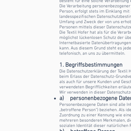
besteht für eine solche Verarbeitung 
Die Verarbeitung personenbezogener 
Person, erfolgt stets im Einklang mi
landesspezifischen Datenschutzbesti
Umfang und Zweck der von uns erhob
Personen mittels dieser Datenschutz
Die Textil Hofer hat als für die Ver
möglichst lückenlosen Schutz der üb
Internetbasierte Datenübertragungen 
kann. Aus diesem Grund steht es jede
telefonisch, an uns zu übermitteln.
1. Begriffsbestimmungen
Die Datenschutzerklärung der Textil 
beim Erlass der Datenschutz-Grundve
als auch für unsere Kunden und Gesch
verwendeten Begrifflichkeiten erläut
Wir verwenden in dieser Datenschutz
a) personenbezogene Date
Personenbezogene Daten sind alle Info
„betroffene Person“) beziehen. Als id
Zuordnung zu einer Kennung wie ein
mehreren besonderen Merkmalen, die A
sozialen Identität dieser natürlichen 