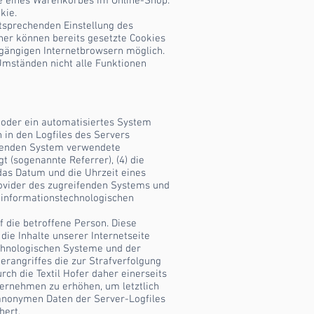
e eines Warenkorbes im Online-Shop.
kie.
ntsprechenden Einstellung des
ner können bereits gesetzte Cookies
 gängigen Internetbrowsern möglich.
 Umständen nicht alle Funktionen
n oder ein automatisiertes System
in den Logfiles des Servers
ifenden System verwendete
t (sogenannte Referrer), (4) die
das Datum und die Uhrzeit eines
-Provider des zugreifenden Systems und
e informationstechnologischen
f die betroffene Person. Diese
 die Inhalte unserer Internetseite
echnologischen Systeme und der
erangriffes die zur Strafverfolgung
h die Textil Hofer daher einerseits
ternehmen zu erhöhen, um letztlich
 anonymen Daten der Server-Logfiles
hert.