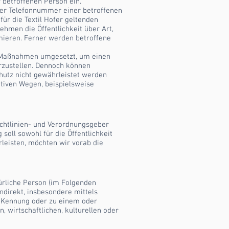
r betroffenen Person ein.
der Telefonnummer einer betroffenen
ür die Textil Hofer geltenden
hmen die Öffentlichkeit über Art,
ieren. Ferner werden betroffene
che Maßnahmen umgesetzt, um einen
rzustellen. Dennoch können
hutz nicht gewährleistet werden
ativen Wegen, beispielsweise
ichtlinien- und Verordnungsgeber
oll sowohl für die Öffentlichkeit
rleisten, möchten wir vorab die
türliche Person (im Folgenden
indirekt, insbesondere mittels
-Kennung oder zu einem oder
 wirtschaftlichen, kulturellen oder