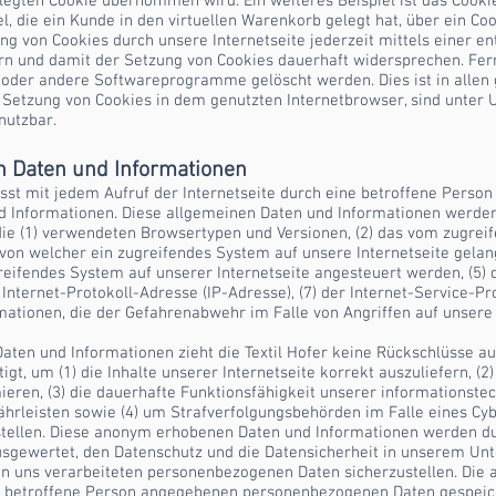
gten Cookie übernommen wird. Ein weiteres Beispiel ist das Cooki
l, die ein Kunde in den virtuellen Warenkorb gelegt hat, über ein Coo
ng von Cookies durch unsere Internetseite jederzeit mittels einer e
rn und damit der Setzung von Cookies dauerhaft widersprechen. Fer
r oder andere Softwareprogramme gelöscht werden. Dies ist in allen
e Setzung von Cookies in dem genutzten Internetbrowser, sind unter
nutzbar.
n Daten und Informationen
fasst mit jedem Aufruf der Internetseite durch eine betroffene Perso
d Informationen. Diese allgemeinen Daten und Informationen werden 
die (1) verwendeten Browsertypen und Versionen, (2) das vom zugre
, von welcher ein zugreifendes System auf unsere Internetseite gelang
eifendes System auf unserer Internetseite angesteuert werden, (5) 
ine Internet-Protokoll-Adresse (IP-Adresse), (7) der Internet-Service
rmationen, die der Gefahrenabwehr im Falle von Angriffen auf unser
aten und Informationen zieht die Textil Hofer keine Rückschlüsse au
t, um (1) die Inhalte unserer Internetseite korrekt auszuliefern, (2)
ieren, (3) die dauerhafte Funktionsfähigkeit unserer informationst
ährleisten sowie (4) um Strafverfolgungsbehörden im Falle eines Cyb
tellen. Diese anonym erhobenen Daten und Informationen werden durc
ausgewertet, den Datenschutz und die Datensicherheit in unserem Un
von uns verarbeiteten personenbezogenen Daten sicherzustellen. Die
ne betroffene Person angegebenen personenbezogenen Daten gespeic