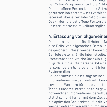
Computersystem des Benutzers abgele
Der Online-Shop merkt sich die Artike
Die betroffene Person kann die Setzu
genutzten Internetbrowsers verhinde
jederzeit über einen Internetbrowse
Deaktiviert die betroffene Person di
unserer Internetseite vollumfänglich 
4. Erfassung von allgemeine
Die Internetseite der Textil Hofer er
eine Reihe von allgemeinen Daten un
gespeichert. Erfasst werden können 
Betriebssystem, (3) die Internetseite
Unterwebseiten, welche über ein zugr
Zugriffs auf die Internetseite, (6) e
(8) sonstige ähnliche Daten und Info
Systeme dienen.
Bei der Nutzung dieser allgemeinen D
Informationen werden vielmehr benötig
sowie die Werbung für diese zu optim
Technik unserer Internetseite zu gew
notwendigen Informationen bereitzus
statistisch und ferner mit dem Ziel 
ein optimales Schutzniveau für die 
werden getrennt von allen durch ei