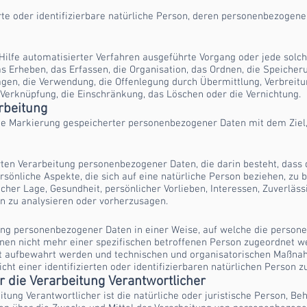
ierte oder identifizierbare natürliche Person, deren personenbezogen
e Hilfe automatisierter Verfahren ausgeführte Vorgang oder jede s
 Erheben, das Erfassen, die Organisation, das Ordnen, die Speicher
agen, die Verwendung, die Offenlegung durch Übermittlung, Verbreit
e Verknüpfung, die Einschränkung, das Löschen oder die Vernichtung.
rbeitung
ie Markierung gespeicherter personenbezogener Daten mit dem Ziel,
ierten Verarbeitung personenbezogener Daten, die darin besteht, da
önliche Aspekte, die sich auf eine natürliche Person beziehen, zu
icher Lage, Gesundheit, persönlicher Vorlieben, Interessen, Zuverläss
n zu analysieren oder vorherzusagen.
ung personenbezogener Daten in einer Weise, auf welche die perso
onen nicht mehr einer spezifischen betroffenen Person zugeordnet w
t aufbewahrt werden und technischen und organisatorischen Maßnah
ht einer identifizierten oder identifizierbaren natürlichen Person 
r die Verarbeitung Verantwortlicher
itung Verantwortlicher ist die natürliche oder juristische Person, Be