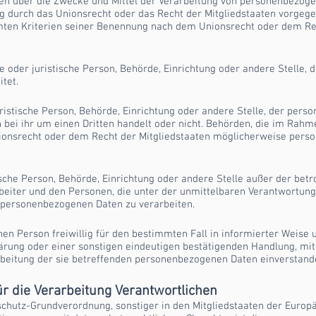
en über die Zwecke und Mittel der Verarbeitung von personenbezoge
g durch das Unionsrecht oder das Recht der Mitgliedstaaten vorgege
ten Kriterien seiner Benennung nach dem Unionsrecht oder dem Rec
che oder juristische Person, Behörde, Einrichtung oder andere Stelle
tet.
uristische Person, Behörde, Einrichtung oder andere Stelle, der per
 bei ihr um einen Dritten handelt oder nicht. Behörden, die im Rah
onsrecht oder dem Recht der Mitgliedstaaten möglicherweise perso
stische Person, Behörde, Einrichtung oder andere Stelle außer der be
beiter und den Personen, die unter der unmittelbaren Verantwortung
e personenbezogenen Daten zu verarbeiten.
fenen Person freiwillig für den bestimmten Fall in informierter Weis
rung oder einer sonstigen eindeutigen bestätigenden Handlung, mit
arbeitung der sie betreffenden personenbezogenen Daten einverstande
ür die Verarbeitung Verantwortlichen
schutz-Grundverordnung, sonstiger in den Mitgliedstaaten der Europ