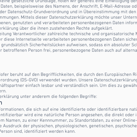
keine gesetzliche Grundlage, holen wir generell eine Einwilligung de
Daten, beispielsweise des Namens, der Anschrift, E-Mail-Adresse o
t der Datenschutz-Grundverordnung und in Übereinstimmung mit den f
mmungen. Mittels dieser Datenschutzerklärung möchte unser Unterne
enen, genutzten und verarbeiteten personenbezogenen Daten inform
erklärung über die ihnen zustehenden Rechte aufgeklärt.
arbeitung Verantwortlicher zahlreiche technische und organisatoris
er diese Internetseite verarbeiteten personenbezogenen Daten siche
grundsätzlich Sicherheitslücken aufweisen, sodass ein absoluter Sc
r betroffenen Person frei, personenbezogene Daten auch auf altern
Hofer beruht auf den Begrifflichkeiten, die durch den Europäischen R
rordnung (DS-GVO) verwendet wurden. Unsere Datenschutzerklärung s
äftspartner einfach lesbar und verständlich sein. Um dies zu gewäh
ern.
erklärung unter anderem die folgenden Begriffe:
n
rmationen, die sich auf eine identifizierte oder identifizierbare na
entifizierbar wird eine natürliche Person angesehen, die direkt oder 
em Namen, zu einer Kennnummer, zu Standortdaten, zu einer Online
usdruck der physischen, physiologischen, genetischen, psychischen,
Person sind, identifiziert werden kann.