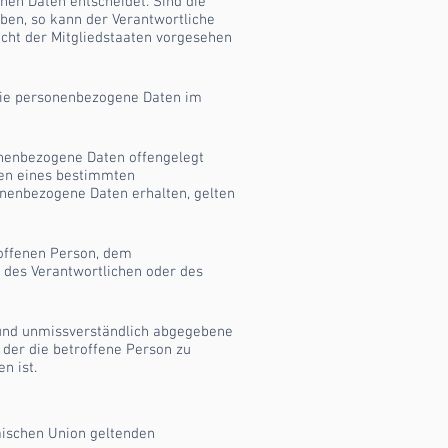
nen Daten entscheidet. Sind die
ben, so kann der Verantwortliche
ht der Mitgliedstaaten vorgesehen
, die personenbezogene Daten im
sonenbezogene Daten offengelegt
men eines bestimmten
nenbezogene Daten erhalten, gelten
troffenen Person, dem
 des Verantwortlichen oder des
e und unmissverständlich abgegebene
 der die betroffene Person zu
n ist.
äischen Union geltenden