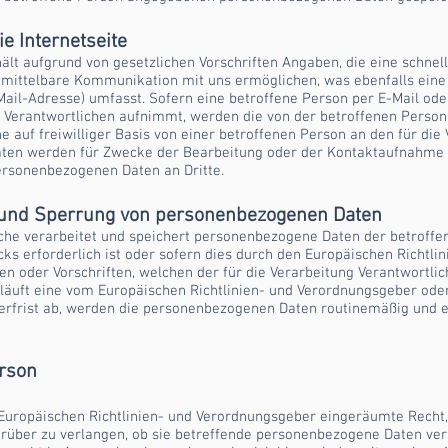
ie Internetseite
nthält aufgrund von gesetzlichen Vorschriften Angaben, die eine schn
ittelbare Kommunikation mit uns ermöglichen, was ebenfalls eine
ail-Adresse) umfasst. Sofern eine betroffene Person per E-Mail od
g Verantwortlichen aufnimmt, werden die von der betroffenen Pers
e auf freiwilliger Basis von einer betroffenen Person an den für die
ten werden für Zwecke der Bearbeitung oder der Kontaktaufnahme z
ersonenbezogenen Daten an Dritte.
 und Sperrung von personenbezogenen Daten
iche verarbeitet und speichert personenbezogene Daten der betroffe
s erforderlich ist oder sofern dies durch den Europäischen Richtli
n oder Vorschriften, welchen der für die Verarbeitung Verantwortlic
 läuft eine vom Europäischen Richtlinien- und Verordnungsgeber od
rfrist ab, werden die personenbezogenen Daten routinemäßig und e
erson
Europäischen Richtlinien- und Verordnungsgeber eingeräumte Recht,
arüber zu verlangen, ob sie betreffende personenbezogene Daten ver